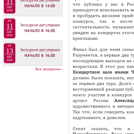
11
Экскурсия регулярная
Е
что публика у нас в Рос
НАЧАЛО В
14:00
АВГ
приходится использовать ве
Л
2026
и пробудить желание прий
И
конкурса, так и после
ВТ
11
Экскурсия регулярная
З
состоятельность музыкан
НАЧАЛО В
16:00
увидим на концертах этого
АВГ
А
2026
приглашаю.
ЧТ
Финал был для меня самы
13
Экскурсия регулярная
Разумеется, и первые два т
НАЧАЛО В
16:00
АВГ
последующим выходом на с
2026
возрастали. В этот раз м
Все экскурсии»
Концертном зале имени Ч
должно было показать, нас
за первые два тура. Долго
восторженной реакции публ
моего участия в конкурсе
артист России
Алекса
художественного и интере
Так что, если говорить к
задуманного, я доволен.
Стоит сказать, что я