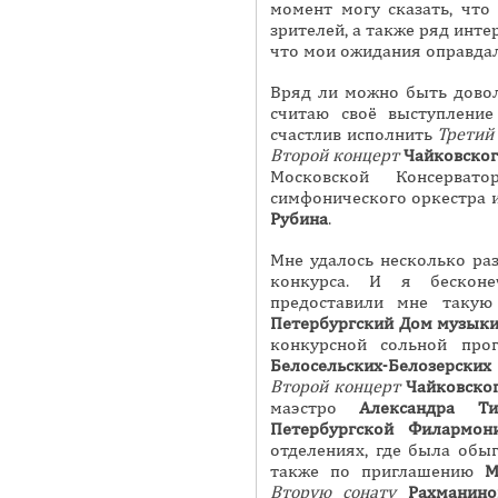
момент могу сказать, что
зрителей, а также ряд инте
что мои ожидания оправдал
Вряд ли можно быть доволь
считаю своё выступлени
счастлив исполнить
Третий
Второй концерт
Чайковско
Московской Консервато
симфонического оркестра 
Рубина
.
Мне удалось несколько ра
конкурса. И я бесконе
предоставили мне такую
Петербургский Дом музык
конкурсной сольной пр
Белосельских-Белозерских
Второй концерт
Чайковско
маэстро
Александра Ти
Петербургской Филармон
отделениях, где была обы
также по приглашению
М
Вторую сонату
Рахманино