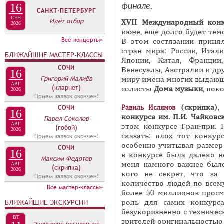
16
финале.
П
т
САНКТ-ПЕТЕРБУРГ
СЕН
и
П
Идёт отбор
XVII Международный конк
2026
в
июне, еще долго будет тем
А
Все концерты»
В этом состязании приня
н
В
стран мира: России, Итал
БЛИЖАЙШИЕ МАСТЕР-КЛАССЫ
а
К
Японии, Китая, Франции,
я
СОЧИ
Венесуэлы, Австралии и др
16
Л
Григорий Малиёв
миру имена многих выдающи
в
АВГ
А
(кларнет)
солисты
Дома музыки
, пок
2026
к
Прием заявок окончен!
Д
л
(скрипка),
Равиль Ислямов
СОЧИ
О
16
а
конкурса им. П.И. Чайковс
Павел Соколов
К
АВГ
этом конкурсе Гран-при. 
(гобой)
д
2026
сказать: плох тот конкур
Прием заявок окончен!
П
к
особенно учитывая размер 
СОЧИ
Р
а
16
в конкурсе была далеко н
Максим Федотов
Е
)
меня намного важнее было
АВГ
(скрипка)
2026
кого не секрет, что за
Прием заявок окончен!
С
количество людей по всем
Все мастер-классы»
С
более 50 миллионов просм
роль для самих конкурса
БЛИЖАЙШИЕ ЭКСКУРСИИ
-
безукоризненно с техничес
Р
ВТ
зрителей оригинальностью 