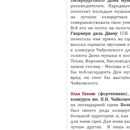
Петербургского Дома муз
руководителем, Народн
помогает молодым музыкан
на лучших концертных
совершенствовать свои уме
Всё это не могло не помоч
Гварнери дель Джезу
1735 
помогала мне прямо на сце
высоко оценили звучание э
к конкурсу Чайковского дли
солиста Дома музыки я пос
Токио, Воронеж, Кисловодск
наших столиц – Москвы и Са
бы поблагодарить Дом му
вряд ли смог бы выступи
Чайковского.
(фортепиано),
Илья Папоян
конкурса им. П.И. Чайковс
на легендарной сцене
Бол
был своего рода концер
большой аудитории и, как
для меня сцен. Для меня ва
лучше других. Я лишь х