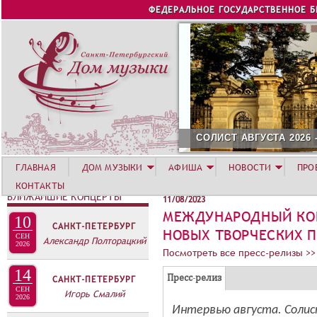
Jump to navigation
ФЕДЕРАЛЬНОЕ ГОСУДАРСТВЕННОЕ 
СОЛИСТ АВГУСТА 2026 -
ГЛАВНАЯ
ДОМ МУЗЫКИ
АФИША
НОВОСТИ
ПРО
КОНТАКТЫ
БЛИЖАЙШИЕ КОНЦЕРТЫ
11/08/2023
МЕЖДУНАРОДНЫЙ КОН
10
САНКТ-ПЕТЕРБУРГ
НОВЫХ ТВОРЧЕСКИХ 
СЕН
Александр Полторацкий
2026
Посмотреть все пресс-релизы >>
14
Г
(
Пресс-релиз
САНКТ-ПЕТЕРБУРГ
Р
СЕН
Игорь Смалий
а
2026
У
Интервью августа. Солист
к