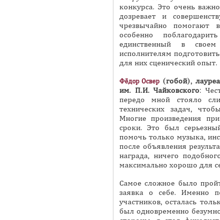
конкурса. Это очень важн
дозревает и совершенств
чрезвычайно помогают в
особенно поблагодарит
единственный в свое
исполнителям подготовить
для них сценический опыт.
(гобой), лауре
Фёдор Освер
им. П.И. Чайковского
: Чес
передо мной стояло сл
технических задач, чтоб
Многие произведения при
сроки. Это был серьезн
помочь только музыка, инс
после объявления результа
награда, ничего подобног
максимально хорошо для с
Самое сложное было пройт
заявка о себе. Именно 
участников, осталась толь
был одновременно безумно 