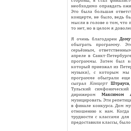
стороны, я стал финалист
необходимо оправдать ожид
Это была большая ответст
концерте, не было, ведь б
мысли в голове о том, что 
то нет, но в целом я доволе
Я очень благодарен
Дому
обыграть программу. Э
серьёзным, ответственн
апреле в Санкт-Петербург
программы. Затем был к
который приезжал из Пете
музыки), с которым мы 
программе обыграли еще
сыграл
Концерт
Штрауса
Тульский симфонический
дирижером
Максимом А
музицировать. Эти репетици
в финале конкурса. Дом м
отношению к нам. Когда
трудности с классами для
предоставили классы, было