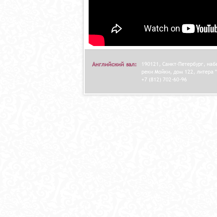
Английский зал:
190121, Санкт-Петербург, на
реки Мойки, дом 122, литера "
+7 (812) 702-60-96