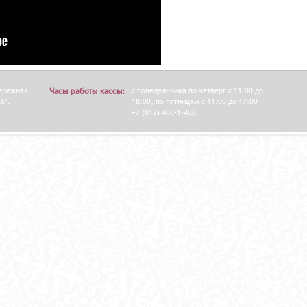
бережная
Часы работы кассы:
с понедельника по четверг с 11:00 до
А".
18:00, по пятницам с 11:00 до 17:00
+7 (812) 400-1-400