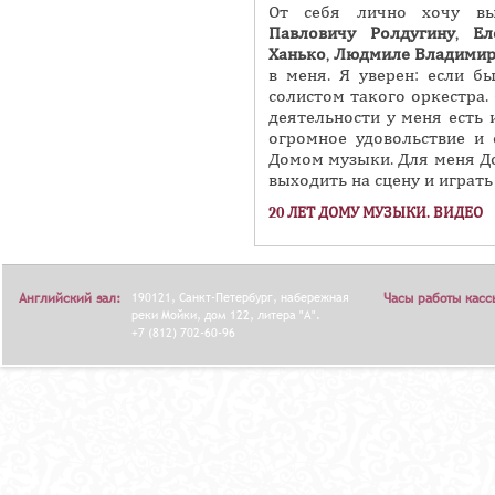
От себя лично хочу вы
Павловичу Ролдугину
,
Ел
Ханько
,
Людмиле Владимир
в меня. Я уверен: если б
солистом такого оркестра.
деятельности у меня есть
огромное удовольствие и 
Домом музыки. Для меня До
выходить на сцену и играть
20 ЛЕТ ДОМУ МУЗЫКИ. ВИДЕО
Английский зал:
190121, Санкт-Петербург, набережная
Часы работы касс
реки Мойки, дом 122, литера "А".
+7 (812) 702-60-96