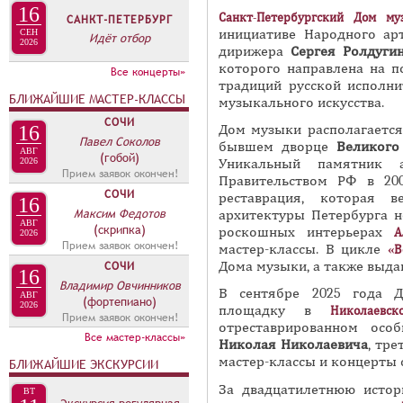
16
и
П
Санкт-Петербургский Дом му
САНКТ-ПЕТЕРБУРГ
в
инициативе Народного арт
СЕН
А
Идёт отбор
2026
дирижера
Сергея Ролдуги
н
В
которого направлена на п
Все концерты»
а
К
традиций русской исполни
я
БЛИЖАЙШИЕ МАСТЕР-КЛАССЫ
музыкального искусства.
Л
в
СОЧИ
16
Дом музыки располагается
А
Павел Соколов
к
бывшем дворце
Великого
АВГ
Д
(гобой)
л
2026
Уникальный памятник 
Прием заявок окончен!
О
Правительством РФ в 20
а
СОЧИ
реставрация, которая 
К
16
д
Максим Федотов
архитектуры Петербурга н
П
АВГ
к
(скрипка)
роскошных интерьерах
А
2026
Прием заявок окончен!
Р
мастер-классы. В цикле
а
«В
СОЧИ
Дома музыки, а также выда
Е
)
16
Владимир Овчинников
В сентябре 2025 года 
С
АВГ
(фортепиано)
2026
площадку в
Николаевс
Прием заявок окончен!
С
отреставрированном осо
Все мастер-классы»
-
Николая Николаевича
, тр
мастер-классы и концерты 
БЛИЖАЙШИЕ ЭКСКУРСИИ
Р
Е
За двадцатилетнюю истор
ВТ