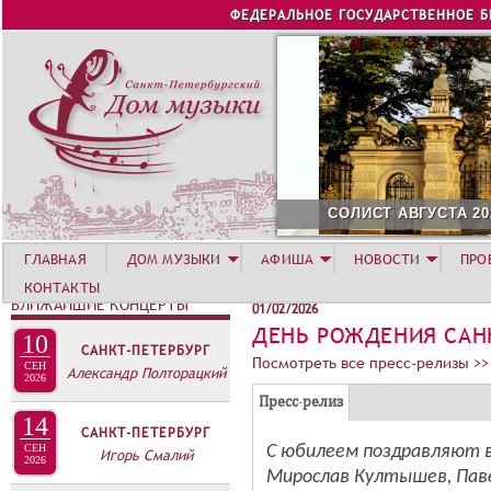
Jump to navigation
ФЕДЕРАЛЬНОЕ ГОСУДАРСТВЕННОЕ 
СОЛИСТ АВГУСТА 2026 -
ГЛАВНАЯ
ДОМ МУЗЫКИ
АФИША
НОВОСТИ
ПРО
КОНТАКТЫ
БЛИЖАЙШИЕ КОНЦЕРТЫ
01/02/2026
ДЕНЬ РОЖДЕНИЯ САН
10
САНКТ-ПЕТЕРБУРГ
Посмотреть все пресс-релизы >>
СЕН
Александр Полторацкий
2026
Г
(
Пресс-релиз
14
Р
а
САНКТ-ПЕТЕРБУРГ
У
С юбилеем поздравляют в
СЕН
к
Игорь Смалий
2026
Мирослав Култышев, Пав
П
т