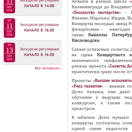
11
Экскурсия регулярная
музыки в рамках цикла
«
Л
НАЧАЛО В
14:00
Калининграда до Владивос
АВГ
И
2026
– Ге
«Посольство мастерства»
Япония, Марокко, Индия, Вь
З
ВТ
Концерты молодых звезд Р
11
Экскурсия регулярная
А
филармонии – ежегодно 
НАЧАЛО В
16:00
АВГ
сцене
Капеллы Петербур
2026
Кисловодске
.
ЧТ
13
Экскурсия регулярная
Самые успешные солисты 
на сцене
Концертного з
НАЧАЛО В
16:00
АВГ
2026
знаменитого симфоничес
рамках проекта
«Солисты До
Все экскурсии»
практически сразу после о
Проекты
«Высшие исполните
– важная со
«Река талантов»
Дома музыки, они дают
обучение у ведущих пед
конкурсам, а также по
оркестром.
К юбилею Дома музыки 
концерты состоялись осен
одной сцене педагогов