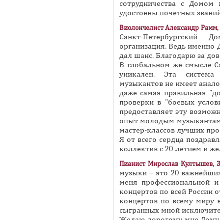
сотрудничества с Домом 
удостоены почетных званий
Виолончелист Александр Рамм,
Санкт-Петербургский 
организация. Ведь именно 
дал шанс. Благодарю за до
В глобальном же смысле С
уникален. Эта система
музыкантов не имеет аналог
даже самая правильная "д
проверки в "боевых услов
предоставляет эту возмож
опыт молодым музыкантам.
мастер-классов лучших про
Я от всего сердца поздрав
коллектив с 20-летием и ж
Пианист Мирослав Култышев, З
музыки – это 20 важнейших
меня профессиональной и
концертов по всей России о
концертов по всему миру в
сыгранных мной исключите
Желаю дорогому мне Дому 