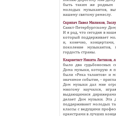
быть таким же родным 
молодых музыкантов, вы
нашему святому ремеслу.
Скрипач Павел Милюков, Заслу
Санкт-Петербургскому Дому
И я рад, что сегодня в наш
который поддерживает мол
и, конечно, концертами
поколение музыкантов, 
гордость страны.
Кларнетист Никита Лютиков, л
было два судьбоносных с
Дома музыки, которую я по
были «Река талантов» и м
значимое событие, – пригл
Дом музыки дал мне огро
многому научился, игр
выдающимися дирижерами.
делает Дом музыки. Эта д
поддерживают молодых тал
классы с ведущими профес
оркестрами в лучших конце