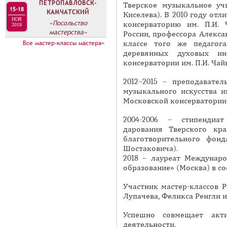
А
ПЕТРОПАВЛОВСК-
Тверское музыкальное уч
15-18
н
КАМЧАТСКИЙ
В
Киселева). В 2010 году от
НОЯ
«Посольство
а
консерваторию им. П.И. 
2018
К
мастерства»
России, профессора Алексан
я
Л
Все мастер-классы мастера»
классе того же педагог
в
А
деревянных духовых инс
к
консерватории им. П.И. Чай
Д
л
О
2012–2015 – преподавател
а
музыкального искусства и
К
д
Московской консерватории
И
к
С
2004-2006 – стипендиа
а
дарования Тверского кр
П
)
благотворительного фонд
О
Шостаковича).
2018 – лауреат Междунаро
Л
образование» (Москва) в с
Н
И
Участник мастер-классов 
Лупачева, Феликса Ренгли и
Т
Е
Успешно совмещает акт
Л
деятельности.