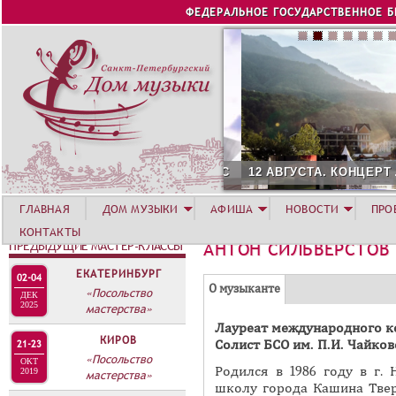
Jump to navigation
ФЕДЕРАЛЬНОЕ ГОСУДАРСТВЕННОЕ 
12 АВГУСТА. КОНЦЕРТ Л
ГЛАВНАЯ
ДОМ МУЗЫКИ
АФИША
НОВОСТИ
ПРО
КОНТАКТЫ
ПРЕДЫДУЩИЕ МАСТЕР-КЛАССЫ
АНТОН СИЛЬВЕРСТОВ
ЕКАТЕРИНБУРГ
02-04
Г
(
О музыканте
«Посольство
ДЕК
Р
2025
мастерства»
а
Лауреат международного к
У
к
КИРОВ
Солист БСО им. П.И. Чайков
21-23
П
т
«Посольство
ОКТ
Родился в 1986 году в г.
и
2019
П
мастерства»
школу города Кашина Твер
в