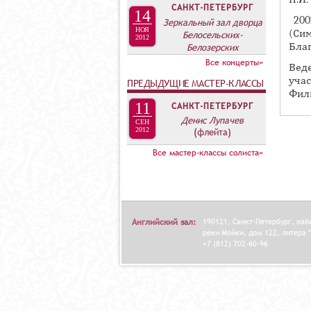
А
САНКТ-ПЕТЕРБУРГ
14
В
200
Зеркальный зал дворца
НОЯ
(Си
Белосельских-
К
2012
Бла
Белозерских
Л
Все концерты»
Вед
А
уча
ПРЕДЫДУЩИЕ МАСТЕР-КЛАССЫ
Д
Фил
11
САНКТ-ПЕТЕРБУРГ
О
Денис Лупачев
СЕН
К
2012
(флейта)
И
Все мастер-классы солиста»
С
П
О
Л
Английский зал:
190121, Санкт-Петербург, на
реки Мойки, дом 122, литера "
Н
+7 (812) 702-60-96
И
Т
Е
Л