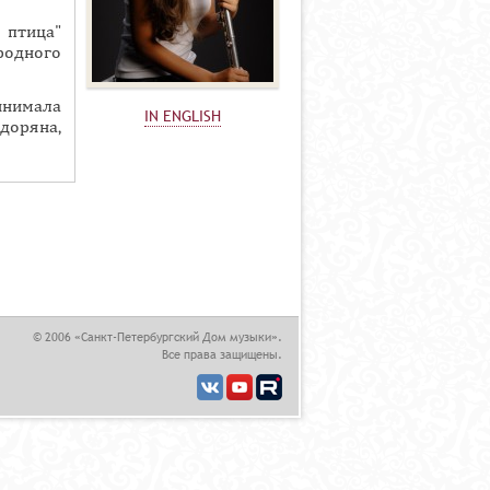
 птица"
одного
инимала
IN ENGLISH
доряна,
© 2006 «Санкт-Петербургский Дом музыки».
Все права защищены.