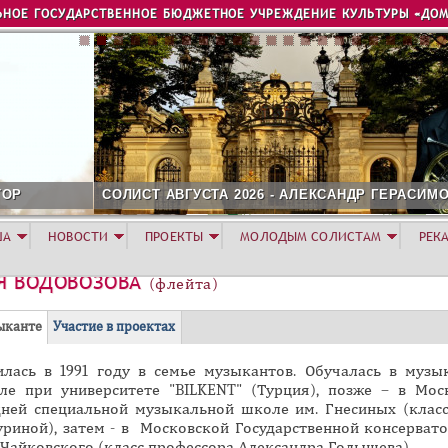
Jump to navigation
ЬНОЕ ГОСУДАРСТВЕННОЕ БЮДЖЕТНОЕ УЧРЕЖДЕНИЕ КУЛЬТУРЫ «ДОМ
ОЛИСТ АВГУСТА 2026 - АЛЕКСАНДР ГЕРАСИМОВ
ША
НОВОСТИ
ПРОЕКТЫ
МОЛОДЫМ СОЛИСТАМ
РЕК
Я ВОДОВОЗОВА
(флейта)
(
ыканте
Участие в проектах
а
илась в 1991 году в семье музыкантов. Обучалась в музы
к
ле при университете "BILKENT" (Турция), позже – в Мос
т
дней специальной музыкальной школе им. Гнесиных (клас
и
уриной), затем - в Московской Государственной консервато
в
 Чайковского (класс профессора Александра Голышева).