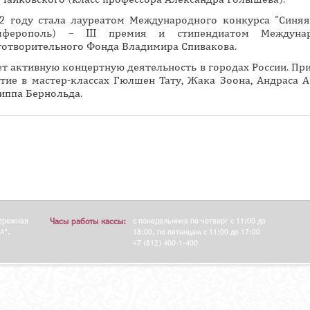
н
2 году стала лауреатом Международного конкурса "Синяя
а
мферополь) – III премия и стипендиатом Междунар
готворительного Фонда Владимира Спивакова.
я
в
ет активную концертную деятельность в городах России. Пр
стие в мастер-классах Гюлшен Тату, Жака Зоона, Андраса А
к
иппа Бернольда.
л
а
д
к
а
)
бережная
Часы работы кассы:
с понедельника по четверг с 11:00 до
А".
18:00, по пятницам с 11:00 до 17:00
+7 (812) 400-1-400