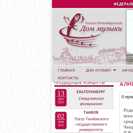
ФЕДЕРАЛ
УСТА. КОНЦЕРТ ЛЕТНЕЙ АКАДЕМИИ. РОЗА ХУТОР
С
ГЛАВНАЯ
ДОМ МУЗЫКИ
АФИ
КОНТАКТЫ
ПРЕДЫДУЩИЕ КОНЦЕРТЫ
АЛИ
13
ЕКАТЕРИНБУРГ
Г
О муз
Свердловская
ДЕК
Р
2013
филармония
Род
У
ТАМБОВ
02
шко
П
Театр Тамбовского
сре
НОЯ
государственного
П
2013
Чеп
университета
П.И.