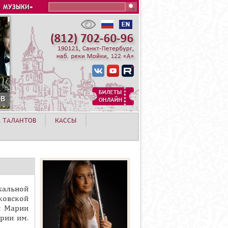
Search this site
 МУЗЫКИ»
А ТАЛАНТОВ
КАССЫ
кальной
ковской
с Марии
рии им.