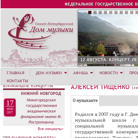
Jump to navigation
ФЕДЕРАЛЬНОЕ ГОСУДАРСТВЕННОЕ 
12 АВГУСТА. КОНЦЕРТ ЛЕ
ГЛАВНАЯ
ДОМ МУЗЫКИ
АФИША
НОВОСТИ
ПРО
КОНТАКТЫ
БЛИЖАЙШИЕ КОНЦЕРТЫ
АЛЕКСЕЙ ТИЩЕНКО
(с
НИЖНИЙ НОВГОРОД
Г
Нижегородская
(
О музыканте
17
государственная
Р
а
ФЕВ
академическая
2027
Родился в 2007 году в Г. Д
У
к
филармония имени М.
музыкальной школе г. 
Ростроповича
П
т
специальной музыка
Все концерты»
и
П
государственной консерва
в
преподавателя Татьяны Л