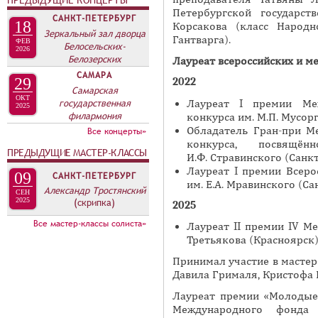
ПРЕДЫДУЩИЕ КОНЦЕРТЫ
А
Петербургской государст
н
САНКТ-ПЕТЕРБУРГ
В
18
Корсакова (класс Народн
а
Зеркальный зал дворца
К
Гантварга).
ФЕВ
Белосельских-
я
2026
Л
Белозерских
Лауреат всероссийских и м
в
А
САМАРА
29
2022
к
Самарская
Д
ОКТ
л
государственная
Лауреат I премии Ме
2025
О
филармония
конкурса им. М.П. Мусор
а
К
Обладатель Гран-при М
Все концерты»
д
конкурса, посвящё
И
к
ПРЕДЫДУЩИЕ МАСТЕР-КЛАССЫ
И.Ф. Стравинского (Санк
С
а
Лауреат I премии Всер
09
САНКТ-ПЕТЕРБУРГ
им. Е.А. Мравинского (Са
П
)
Александр Тростянский
СЕН
2025
(скрипка)
О
2025
Л
Все мастер-классы солиста»
Лауреат II премии IV М
Третьякова (Красноярск
Н
И
Принимал участие в мастер
Давила Грималя, Кристофа 
Т
Е
Лауреат премии «Молодые 
Международного фонда
Л