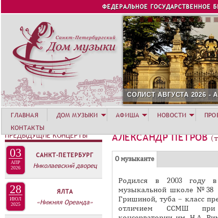
Jump to navigation
ФЕДЕРАЛЬНОЕ ГОСУДАРСТВЕННОЕ 
СОЛИСТ АВГУСТА 2026 -
ГЛАВНАЯ
ДОМ МУЗЫКИ
АФИША
НОВОСТИ
ПРО
КОНТАКТЫ
ПРЕДЫДУЩИЕ КОНЦЕРТЫ
АЛЕКСАНДР ПЕТРОВ
(
03
САНКТ-ПЕТЕРБУРГ
Г
(
О музыканте
АПР
Николаевский дворец
Р
2026
а
Родился в 2003 году в 
У
к
28
музыкальной школе №38 (
ЯЛТА
П
т
Гришиной, туба – класс пр
ИЮЛ
«Нижняя Ореанда»
и
2025
П
отличием ССМШ при Са
в
консерватории им. Н.А. Ри