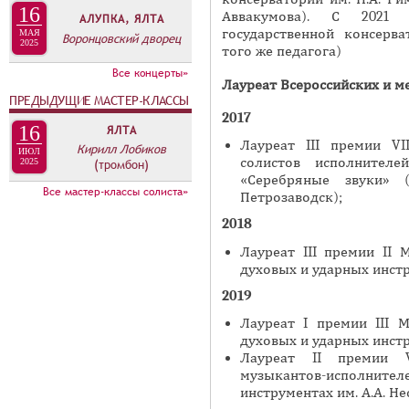
А
16
Аввакумова). С 2021 
АЛУПКА, ЯЛТА
н
В
государственной консерва
МАЯ
Воронцовский дворец
а
2025
К
того же педагога)
я
Л
Все концерты»
Лауреат Всероссийских и 
в
А
ПРЕДЫДУЩИЕ МАСТЕР-КЛАССЫ
к
2017
Д
л
16
ЯЛТА
О
Лауреат III премии VI
Кирилл Лобиков
а
ИЮЛ
солистов исполнител
2025
(тромбон)
К
д
«Серебряные звуки» (
И
Все мастер-классы солиста»
к
Петрозаводск);
С
а
2018
П
)
Лауреат III премии II
О
духовых и ударных инстр
Л
2019
Н
Лауреат I премии III 
И
духовых и ударных инстр
Т
Лауреат II премии V
музыкантов-исполни
Е
инструментах им. А.А. Н
Л