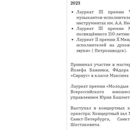
2023
Я
Лауреат III премии V
музыкантов-исполни
инструментах им. А.А. Не
Лауреат III премии М
посвящённого 150-летию С
Лауреат II премии X Ме
исполнителей на духо
звуки» ( Петрозаводск).
Принимал участие в масте
Йозефа Бажинки, Фёдора
«Сириус» в классе Максима 
Лауреат премии «Молодые да
Всероссийского юноше
управлением Юрия Башмет
Выступал в концертных за
оркестра: Концертный зал 
Санкт-Петербурга, Сан
Шостаковича.