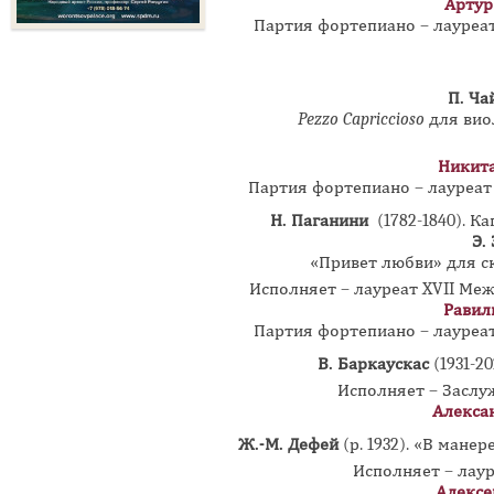
Артур
Партия фортепиано – лауре
П. Ча
Pezzo Capriccioso
для вио
Никита
Партия фортепиано – лауреа
Н. Паганини
(1782-1840). К
Э.
«Привет любви» для с
Исполняет – лауреат XVII Меж
Равил
Партия фортепиано – лауре
В. Баркаускас
(1931-2
Исполняет – Заслу
Алекса
Ж.-М. Дефей
(р. 1932). «В мане
Исполняет – лау
Алексе