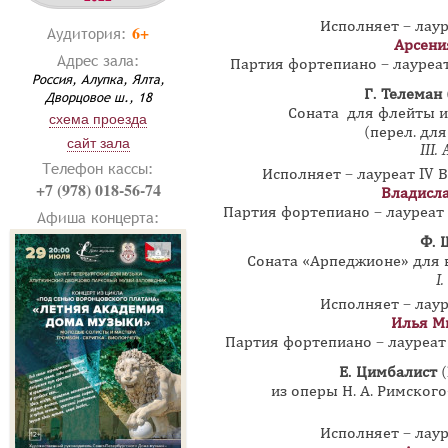
Исполняет – лау
6+
Аудитория:
Арсени
Адрес зала:
Партия фортепиано – лауре
Россия, Алупка, Ялта,
Г. Телеман
Дворцовое ш., 18
Соната для флейты и 
схема проезда
(перел. дл
сайт зала
III
.
Телефон кассы:
Исполняет – лауреат IV 
+7 (978) 018-56-74
Владисл
Партия фортепиано – лауреа
Афиша концерта:
Ф. 
Соната «Арпеджионе» для 
I.
Исполняет – лау
Илья М
Партия фортепиано – лауреа
Е. Цимбалист
(
из оперы Н. А. Римског
Исполняет – лау