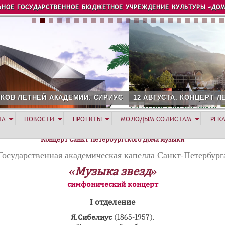
Jump to navigation
ЬНОЕ ГОСУДАРСТВЕННОЕ БЮДЖЕТНОЕ УЧРЕЖДЕНИЕ КУЛЬТУРЫ «ДОМ
С
12 АВГУСТА. КОНЦЕРТ ЛЕТНЕЙ АКАДЕМИИ. РОЗА ХУТОР
ША
НОВОСТИ
ПРОЕКТЫ
МОЛОДЫМ СОЛИСТАМ
РЕК
Концерт Санкт-Петербургского Дома музыки
Государственная академическая капелла Санкт-Петербург
«Музыка звезд»
симфонический концерт
I отделение
Я.Сибелиус
(1865-1957).