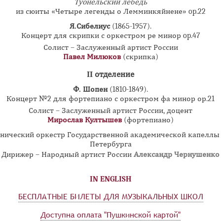
Туонельский лебедь
из сюиты «Четыре легенды о Лемминкяйнене» op.22
Я.Сибелиус
(1865-1957).
Концерт для скрипки с оркестром ре минор op.47
Солист – Заслуженный артист России
Павел Милюков
(скрипка)
II отделение
Ф. Шопен
(1810-1849).
Концерт №2 для фортепиано с оркестром фа минор ор.21
Солист – Заслуженный артист России, доцент
Мирослав Култышев
(фортепиано)
нический оркестр Государственной академической капеллы 
Петербурга
Дирижер – Народный артист России
Александр Чернушенко
IN ENGLISH
БЕСПЛАТНЫЕ БИЛЕТЫ ДЛЯ МУЗЫКАЛЬНЫХ ШКОЛ
Доступна оплата "Пушкинской картой"