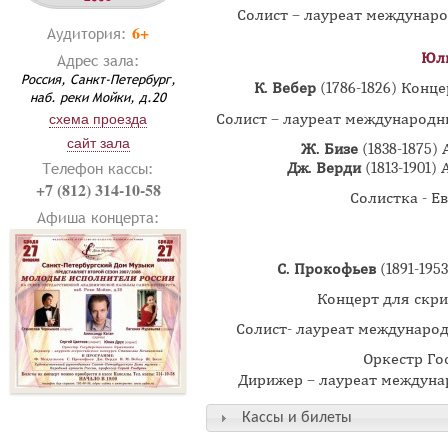
Солист – лауреат междунаро
6+
Аудитория:
Юли
Адрес зала:
Россия, Санкт-Петербург,
К. Вебер
(1786-1826) Конц
наб. реки Мойки, д.20
Солист – лауреат международн
схема проезда
сайт зала
Ж. Бизе
(1838-1875)
Телефон кассы:
Дж. Верди
(1813-1901)
+7 (812) 314-10-58
Солистка - Е
Афиша концерта:
С. Прокофьев
(1891-195
Концерт для скри
Солист- лауреат международ
Оркестр Го
Дирижер – лауреат междун
Кассы и билеты