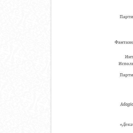
Парти
Фантази
Инт
Исполн
Парти
Adagi
«Дека