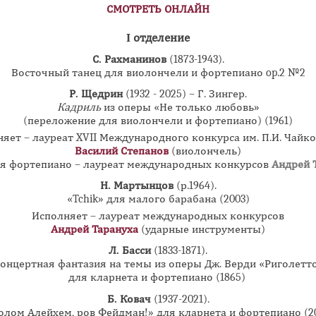
СМОТРЕТЬ ОНЛАЙН
I отделение
С. Рахманинов
(1873-1943).
Восточный танец для виолончели и фортепиано op.2 №2
Р. Щедрин
(1932 - 2025) – Г. Зингер.
Кадриль
из оперы «Не только любовь»
(переложение для виолончели и фортепиано) (1961)
яет – лауреат XVII Международного конкурса им. П.И. Чайк
Василий Степанов
(виолончель)
я фортепиано – лауреат международных конкурсов
Андрей 
Н. Мартынцов
(р.1964).
«Tchik» для малого барабана (2003)
Исполняет – лауреат международных конкурсов
Андрей Тарануха
(ударные инструменты)
Л. Басси
(1833-1871).
онцертная фантазия на темы из оперы Дж. Верди «Риголетт
для кларнета и фортепиано (1865)
Б. Ковач
(1937-2021).
лом Алейхем, ров Фейдман!» для кларнета и фортепиано (2