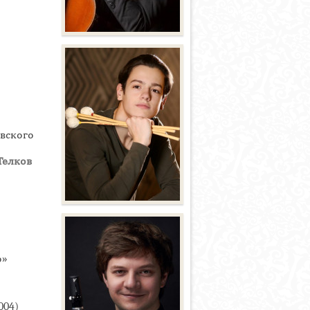
овского
Телков
о»
004)