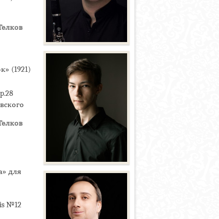
Телков
» (1921)
p.28
овского
Телков
а» для
is №12