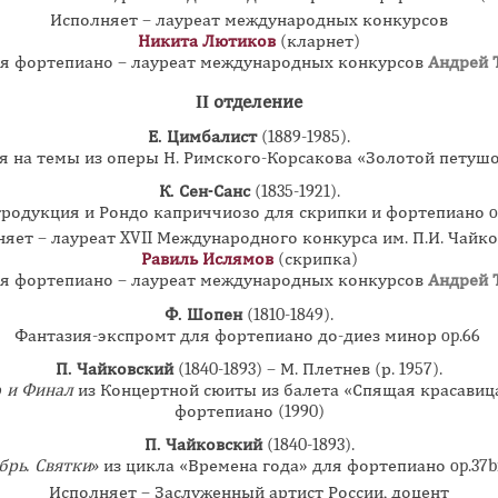
Исполняет – лауреат международных конкурсов
Никита Лютиков
(кларнет)
я фортепиано – лауреат международных конкурсов
Андрей 
II отделение
Е. Цимбалист
(1889-1985).
я на темы из оперы Н. Римского-Корсакова «Золотой петушок
К. Сен-Санс
(1835-1921).
родукция и Рондо каприччиозо для скрипки и фортепиано o
яет – лауреат XVII Международного конкурса им. П.И. Чайк
Равиль Ислямов
(скрипка)
я фортепиано – лауреат международных конкурсов
Андрей 
Ф. Шопен
(1810-1849).
Фантазия-экспромт для фортепиано до-диез минор op.66
П. Чайковский
(1840-1893) – М. Плетнев (р. 1957).
o и Финал
из Концертной сюиты из балета «Спящая красавиц
фортепиано (1990)
П. Чайковский
(1840-1893).
брь. Святки»
из цикла «Времена года» для фортепиано op.37b
Исполняет – Заслуженный артист России, доцент