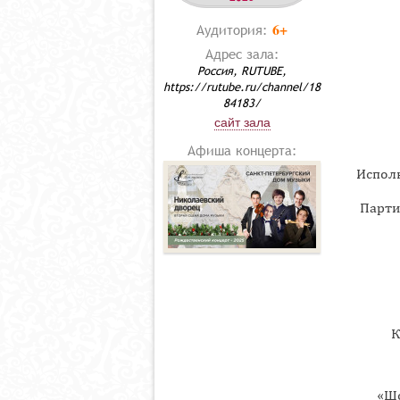
6+
Аудитория:
Адрес зала:
Россия, RUTUBE,
https://rutube.ru/channel/18
84183/
сайт зала
Афиша концерта:
Исполн
Парти
К
«Шо