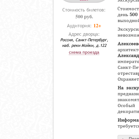
экскурса
Cтоимост
Стоимость билетов:
день
500
500 руб.
выходно
12+
Аудитория:
Экскур
Адрес дворца:
невозмо
Россия, Санкт-Петербург,
Алексее
наб. реки Мойки, д.122
архите
схема проезда
Алексан
императо
Санкт-
отреста
Охраняет
На экск
предназн
знакомят
Особый 
декорати
Информа
требуетс