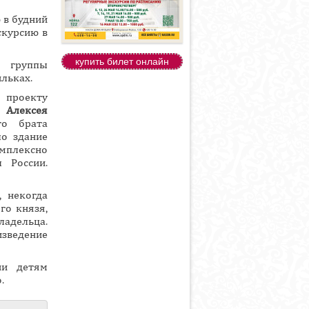
 в будний
кскурсию в
купить билет онлайн
з группы
льках.
проекту
 Алексея
го брата
ло здание
плексно
 России.
 некогда
го князя,
ладельца.
зведение
ии детям
.