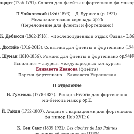
оцарт
(1756-1791). Соната для флейты и фортепиано фа мажор
П.Чайковский
(1840-1893) – Д. Буряков (р. 1971).
Меланхолическая серенада op.26
(Переложение для флейты и фортепиано)
К. Дебюсси
(1862-1918). «Послеполуденный отдых Фавна» L.8
. Дютийе
(1916-2013). Сонатина для флейты и фортепиано (194
. Шуман
(1810-1856). Романс для флейты и фортепиано op.94
Исполняет – лауреат международных конкурсов
Елизавета Иванова
(флейта)
Партия фортепиано –
Елизавета Украинская
II отделение
И. Гуммель
(1778-1837). Рондо «Favori» для фортепиано
ми-бемоль мажор op.11
Й. Гайдн
(1732-1809). Анданте с вариациями для фортепиано
фа минор Hob XVII: 6
К. Сен-Санс
(1835-1921
).
Les cloches de Las Palmas
из цикла «6 этюдов» ор.111№4