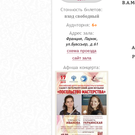
В.А.М
Стоимость билетов:
вход свободный
6+
Аудитория:
Адрес зала:
Франция, Париж,
ул.Буассьер, д.61
А
схема проезда
Р
сайт зала
Афиша концерта: