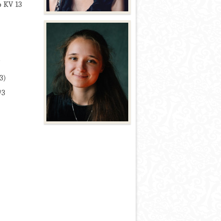
 KV 13
6
3)
№3