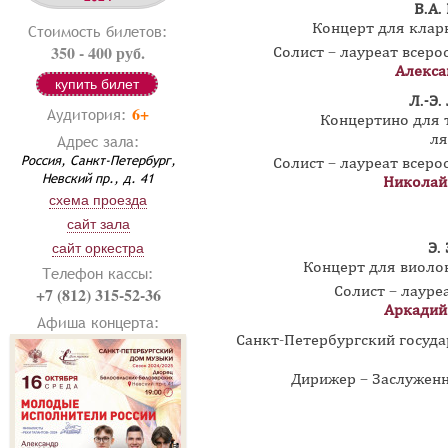
В.А.
Концерт для кларн
Стоимость билетов:
350 - 400 руб.
Солист – лауреат всер
Алекса
купить билет
Л.-Э.
6+
Аудитория:
Концертино для 
ля
Адрес зала:
Россия, Санкт-Петербург,
Солист – лауреат всер
Невский пр., д. 41
Николай
схема проезда
сайт зала
Э.
сайт оркестра
Концерт для виолон
Телефон кассы:
Солист – лаур
+7 (812) 315-52-36
Аркадий
Афиша концерта:
Санкт-Петербургский госуд
Дирижер – Заслужен