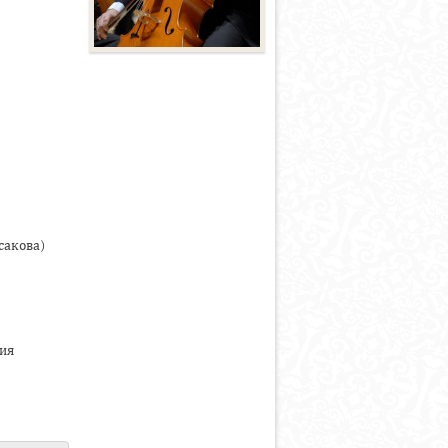
сакова)
ия