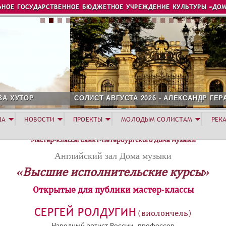
Jump to navigation
ЬНОЕ ГОСУДАРСТВЕННОЕ БЮДЖЕТНОЕ УЧРЕЖДЕНИЕ КУЛЬТУРЫ «ДОМ
ОЛИСТ АВГУСТА 2026 - АЛЕКСАНДР ГЕРАСИМОВ
ША
НОВОСТИ
ПРОЕКТЫ
МОЛОДЫМ СОЛИСТАМ
РЕК
Мастер-классы Санкт-Петербургского Дома музыки
Английский зал Дома музыки
«Высшие исполнительские курсы»
Открытые для публики мастер-классы
СЕРГЕЙ РОЛДУГИН
(виолончель)
Народный артист России, профессор