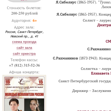
Я.Сибелиус
(1865-1957).
"Туоне
Лемм
Стоимость билетов:
200-250 рублей
Я.Сибелиус
(1865-1957).
Концер
6+
Аудитория:
Солист – лаур
Дмитри
Адрес зала:
Россия, Санкт-Петербург,
Невский пр., д. 41
СМ
схема проезда
сайт зала
С.Рахманино
сайт оркестра
С.Рахманинов
(1873-1943).
Конце
Телефон кассы:
+7 (812) 315-52-36
Солистка – лау
Афиша концерта:
Елизавета
Санкт-Петербургский госуд
Дирижер – Заслужен