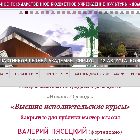
Jump to navigation
ЬНОЕ ГОСУДАРСТВЕННОЕ БЮДЖЕТНОЕ УЧРЕЖДЕНИЕ КУЛЬТУРЫ «ДОМ
. СИРИУС
12 АВГУСТА. КОНЦЕРТ ЛЕТНЕЙ АКАДЕМИИ. РОЗА
ША
НОВОСТИ
ПРОЕКТЫ
МОЛОДЫМ СОЛИСТАМ
РЕК
Мастер-классы Санкт-Петербургского Дома музыки
«Нижняя Ореанда»
«Высшие исполнительские курсы»
Закрытые для публики мастер-классы
ВАЛЕРИЙ ПЯСЕЦКИЙ
(фортепиано)
Заслуженный артист России, профессор