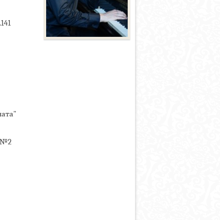
.141
ната"
4 №2
,