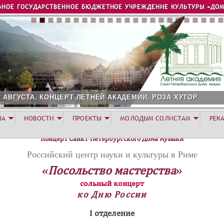
Jump to navigation
ЬНОЕ ГОСУДАРСТВЕННОЕ БЮДЖЕТНОЕ УЧРЕЖДЕНИЕ КУЛЬТУРЫ «ДОМ
2 АВГУСТА. КОНЦЕРТ ЛЕТНЕЙ АКАДЕМИИ. РОЗА ХУТОР
ША
НОВОСТИ
ПРОЕКТЫ
МОЛОДЫМ СОЛИСТАМ
РЕК
Концерт Санкт-Петербургского Дома музыки
Российский центр науки и культуры в Риме
«Посольство мастерства»
сольный концерт
ко Дню России
I отделение