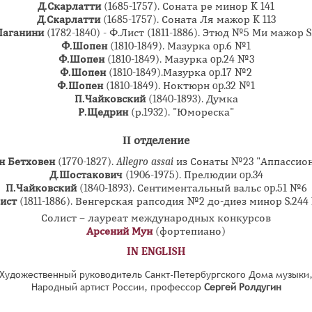
Д.Скарлатти
(1685-1757). Соната ре минор K 141
Д.Скарлатти
(1685-1757). Соната Ля мажор K 113
Паганини
(1782-1840) - Ф.Лист (1811-1886). Этюд №5 Ми мажор S
Ф.Шопен
(1810-1849). Мазурка op.6 №1
Ф.Шопен
(1810-1849). Мазурка op.24 №3
Ф.Шопен
(1810-1849).Мазурка op.17 №2
Ф.Шопен
(1810-1849). Ноктюрн op.32 №1
П.Чайковский
(1840-1893). Думка
Р.Щедрин
(р.1932). "Юмореска"
II отделение
ан Бетховен
(1770-1827).
Allegro
assai
из Сонаты №23 "Аппассио
Д.Шостакович
(1906-1975). Прелюдии op.34
П.Чайковский
(1840-1893). Сентиментальный вальс op.51 №6
ист
(1811-1886). Венгерская рапсодия №2 до-диез минор S.24
Солист – лауреат международных конкурсов
Арсений Мун
(фортепиано)
IN ENGLISH
Художественный руководитель Санкт-Петербургского Дома музыки
Народный артист России, профессор
Сергей Ролдугин