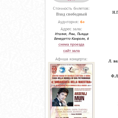
Стоимость билетов:
Н.
Вход свободный
6+
Аудитория:
Адрес зала:
Италия, Рим, Пьяцца
Бенедетто Каироли, 6
схема проезда
сайт зала
Афиша концерта:
Л. в
Ф.Л