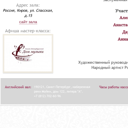
Адрес зала:
Россия, Киров, ул. Спасская,
Участ
д.15
Але
сайт зала
Анаста
Афиша мастер-класса:
Да
Анна
Художественный руководи
Народный артист Р
Английский зал:
190121, Санкт-Петербург, набережная
Часы работы касс
реки Мойки, дом 122, литера "А".
+7 (812) 702-60-96