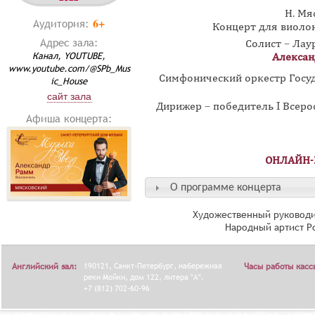
Н. Мя
6+
Аудитория:
Концерт для виолон
Адрес зала:
Солист – Лау
Канал, YOUTUBE,
Алексан
www.youtube.com/@SPb_Mus
Симфонический оркестр Госу
ic_House
сайт зала
Дирижер – победитель I Всер
Афиша концерта:
ОНЛАЙН-
О программе концерта
Художественный руководи
Народный артист Р
Английский зал:
190121, Санкт-Петербург, набережная
Часы работы касс
реки Мойки, дом 122, литера "А".
+7 (812) 702-60-96