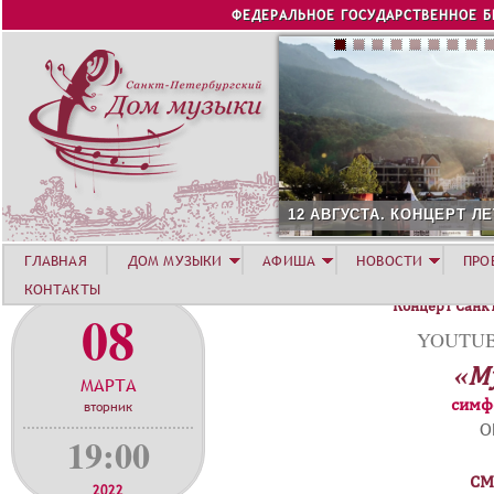
Jump to navigation
ФЕДЕРАЛЬНОЕ ГОСУДАРСТВЕННОЕ 
 АВГУСТА. КОНЦЕРТ ЛЕТНЕЙ АКАДЕМИИ. РОЗА ХУТОР
ГЛАВНАЯ
ДОМ МУЗЫКИ
АФИША
НОВОСТИ
ПРО
КОНТАКТЫ
Концерт Санк
08
YOUTUBE
«М
МАРТА
симф
вторник
О
19:00
СМ
2022