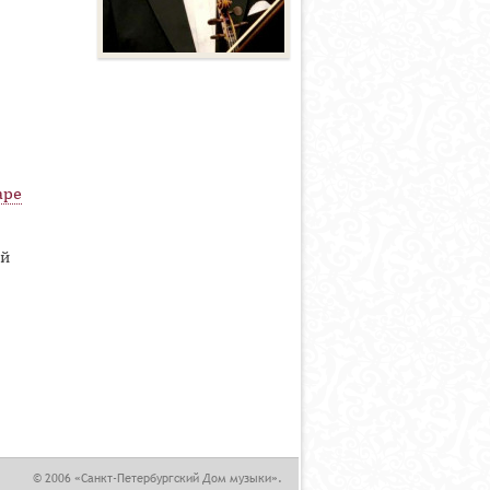
аре
ий
,
© 2006 «Санкт-Петербургский Дом музыки».