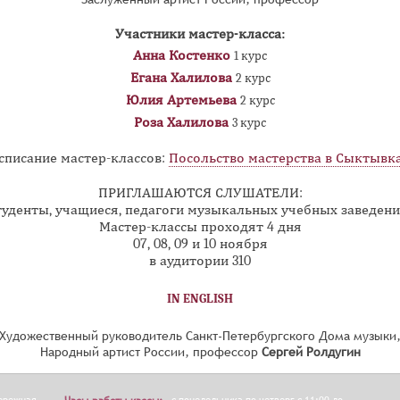
Участники мастер-класса:
Анна Костенко
1 курс
Егана Халилова
2 курс
Юлия Артемьева
2 курс
Роза Халилова
3 курс
списание мастер-классов:
Посольство мастерства в Сыктывк
ПРИГЛАШАЮТСЯ СЛУШАТЕЛИ:
туденты, учащиеся, педагоги музыкальных учебных заведен
Мастер-классы проходят 4 дня
07, 08, 09 и 10 ноября
в аудитории 310
IN ENGLISH
Художественный руководитель Санкт-Петербургского Дома музыки
Народный артист России, профессор
Сергей Ролдугин