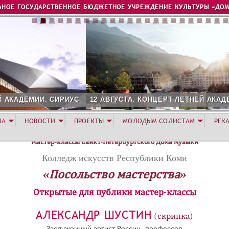
Jump to navigation
ЬНОЕ ГОСУДАРСТВЕННОЕ БЮДЖЕТНОЕ УЧРЕЖДЕНИЕ КУЛЬТУРЫ «ДОМ
12 АВГУСТА. КОНЦЕРТ ЛЕТНЕЙ АКАДЕМИИ. РОЗА ХУТОР
ША
НОВОСТИ
ПРОЕКТЫ
МОЛОДЫМ СОЛИСТАМ
РЕК
Мастер-классы Санкт-Петербургского Дома музыки
Колледж искусств Республики Коми
«Посольство мастерства»
Открытые для публики мастер-классы
АЛЕКСАНДР ШУСТИН
(скрипка)
Заслуженный артист России, профессор