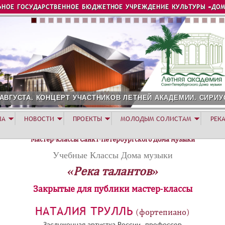
Jump to navigation
ЬНОЕ ГОСУДАРСТВЕННОЕ БЮДЖЕТНОЕ УЧРЕЖДЕНИЕ КУЛЬТУРЫ «ДОМ
 АВГУСТА. КОНЦЕРТ УЧАСТНИКОВ ЛЕТНЕЙ АКАДЕМИИ. СИРИУ
ША
НОВОСТИ
ПРОЕКТЫ
МОЛОДЫМ СОЛИСТАМ
РЕК
Мастер-классы Санкт-Петербургского Дома музыки
Учебные Классы Дома музыки
«Река талантов»
Закрытые для публики мастер-классы
НАТАЛИЯ ТРУЛЛЬ
(фортепиано)
Заслуженная артистка России, профессор