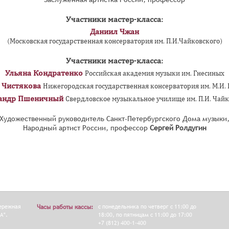
Участники мастер-класса:
Даниил Чжан
(Московская государственная консерватория им. П.И.Чайковского)
Участники мастер-класса:
Ульяна Кондратенко
Российская академия музыки им. Гнесиных
 Чистякова
Нижегородская государственная консерватория им. М.И.
андр Пшеничный
Свердловское музыкальное училище им. П.И. Чайк
Художественный руководитель Санкт-Петербургского Дома музыки
Народный артист России, профессор
Сергей Ролдугин
бережная
Часы работы кассы:
с понедельника по четверг с 11:00 до
А".
18:00, по пятницам с 11:00 до 17:00
+7 (812) 400-1-400