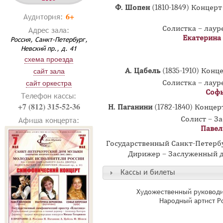
Ф. Шопен
(1810-1849) Конце
6+
Аудитория:
Солистка – лау
Адрес зала:
Екатерина
Россия, Санкт-Петербург,
Невский пр., д. 41
схема проезда
А. Цабель
(1835-1910) Кон
сайт зала
Солистка – лау
сайт оркестра
Софь
Телефон кассы:
+7 (812) 315-52-36
Н. Паганини
(1782-1840) Конце
Солист – З
Афиша концерта:
Павел
Государственный Санкт-Петер
Дирижер – Заслуженный д
Кассы и билеты
Художественный руководи
Народный артист Р