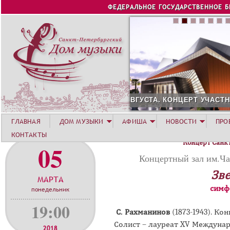
Jump to navigation
ФЕДЕРАЛЬНОЕ ГОСУДАРСТВЕННОЕ 
КОНЦЕРТ УЧАСТНИКОВ ЛЕТНЕЙ АКАДЕМИИ. СИРИУС
12 АВГУ
ГЛАВНАЯ
ДОМ МУЗЫКИ
АФИША
НОВОСТИ
ПРО
КОНТАКТЫ
Концерт Санк
05
Концертный зал им.Ч
Зве
МАРТА
симф
понедельник
19:00
С. Рахманинов
(1873-1943).
Кон
Солист – лауреат XV Междунар
2018