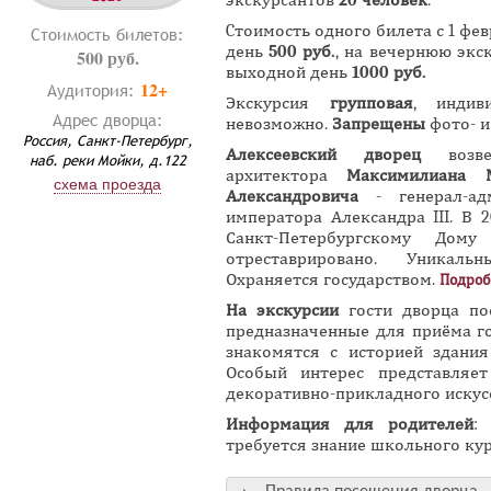
экскурсантов
20 человек
.
Cтоимость одного билета с 1 фе
Стоимость билетов:
день
500 руб.
, на вечернюю экс
500 руб.
выходной день
1000 руб.
12+
Аудитория:
Экскурсия
групповая
, индив
Адрес дворца:
невозможно.
Запрещены
фото- и
Россия, Санкт-Петербург,
Алексеевский дворец
возве
наб. реки Мойки, д.122
архитектора
Максимилиана М
схема проезда
Александровича
- генерал-ад
императора Александра III. В 
Санкт-Петербургскому До
отреставрировано. Уникальн
Охраняется государством.
Подроб
На экскурсии
гости дворца п
предназначенные для приёма го
знакомятся с историей здания
Особый интерес представляет
декоративно-прикладного искусс
Информация для родителей
:
требуется знание школьного кур