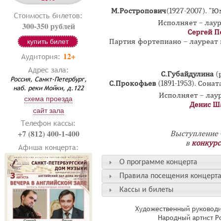
М.Ростропович
(1927-2007).
"Юм
Стоимость билетов:
Исполняет – лау
300-350 рублей
Сергей П
Партия фортепиано – лауреа
купить билет
12+
Аудитория:
Адрес зала:
С.Губайдулина
(
Россия, Санкт-Петербург,
С.Прокофьев
(1891-1953). Сон
наб. реки Мойки, д.122
Исполняет – лау
схема проезда
Денис Ш
сайт зала
Телефон кассы:
+7 (812) 400-1-400
Выступление -
в
конкурс
Афиша концерта:
О программе концерта
Правила посещения концерт
Кассы и билеты
Художественный руководи
Народный артист Р