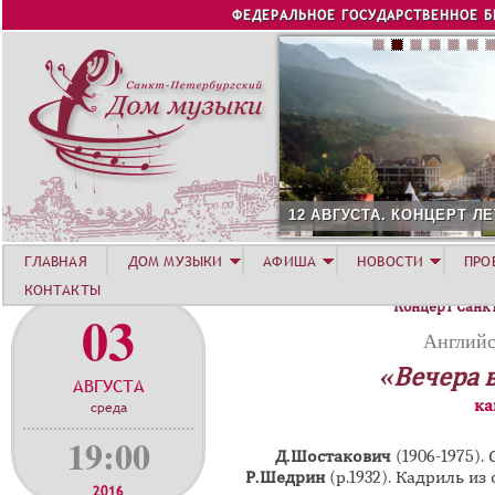
Jump to navigation
ФЕДЕРАЛЬНОЕ ГОСУДАРСТВЕННОЕ 
12 АВГУСТА. КОНЦЕРТ Л
ГЛАВНАЯ
ДОМ МУЗЫКИ
АФИША
НОВОСТИ
ПРО
КОНТАКТЫ
Концерт Санк
03
Английс
«Вечера 
АВГУСТА
ка
среда
19:00
Д.Шостакович
(1906-1975)
Р.Шедрин
(р.1932).
Кадриль из 
2016