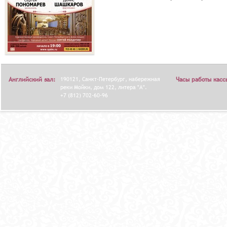
Английский зал:
190121, Санкт-Петербург, набережная
Часы работы касс
реки Мойки, дом 122, литера "А".
+7 (812) 702-60-96