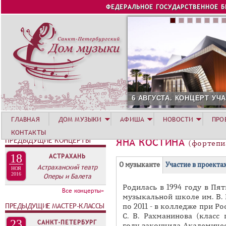
Jump to navigation
ФЕДЕРАЛЬНОЕ ГОСУДАРСТВЕННОЕ 
6 АВГУСТА. КОНЦЕРТ УЧАСТНИК
ГЛАВНАЯ
ДОМ МУЗЫКИ
АФИША
НОВОСТИ
ПРО
КОНТАКТЫ
ПРЕДЫДУЩИЕ КОНЦЕРТЫ
ЯНА КОСТИНА
(фортепи
18
АСТРАХАНЬ
Г
(
О музыканте
Участие в проекта
Астраханский театр
НОЯ
Р
2016
Оперы и Балета
а
Родилась в 1994 году в Пят
У
к
Все концерты»
музыкальной школе им. В. И
П
т
ПРЕДЫДУЩИЕ МАСТЕР-КЛАССЫ
по 2011 - в колледже при Р
и
П
С. В. Рахманинова (класс
23
САНКТ-ПЕТЕРБУРГ
в
году закончила Академиче