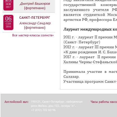
А
Дмитрий Башкиров
государственной консер
НОЯ
н
В
2017
(фортепиано)
заслуженного учителя Р
а
К
является студенткой Моск
06
САНКТ-ПЕТЕРБУРГ
я
артистки РФ, профессора Е
Л
Александр Сандлер
в
СЕН
2016
(фортепиано)
А
Лауреат международных конк
к
Д
Все мастер-классы солиста»
л
2011 г. - лауреат II преми
О
(Санкт- Петербург)
а
2012 г. - лауреат III прем
К
д
«К дню рождения И. С. Баха
И
к
2017 г. - лауреат II преми
С
Халины Черны-Стефаньской
а
П
)
Принимала участие в маст
О
Салазар.
Участница программ Санкт-
Л
Н
И
Английский зал:
190121, Санкт-Петербург, набережная
Часы работы касс
Т
реки Мойки, дом 122, литера "А".
Е
+7 (812) 702-60-96
Л