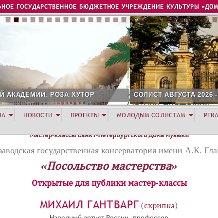
Jump to navigation
ЬНОЕ ГОСУДАРСТВЕННОЕ БЮДЖЕТНОЕ УЧРЕЖДЕНИЕ КУЛЬТУРЫ «ДОМ
СОЛИСТ АВГУСТА 2026 - АЛЕКСАНДР ГЕРАСИМОВ
ША
НОВОСТИ
ПРОЕКТЫ
МОЛОДЫМ СОЛИСТАМ
РЕК
Мастер-классы Санкт-Петербургского Дома музыки
заводская государственная консерватория имени А.К. Гла
«Посольство мастерства»
Открытые для публики мастер-классы
МИХАИЛ ГАНТВАРГ
(скрипка)
Народный артист России, профессор