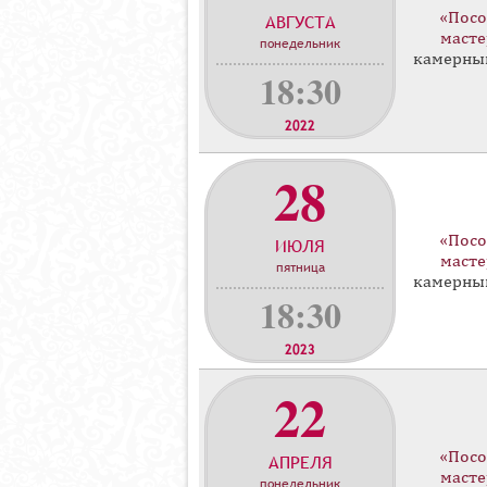
н
«Посо
АВГУСТА
масте
ц
понедельник
камерны
е
18:30
р
т
2022
о
в
28
«Посо
ИЮЛЯ
масте
пятница
камерны
18:30
2023
22
«Посо
АПРЕЛЯ
масте
понедельник