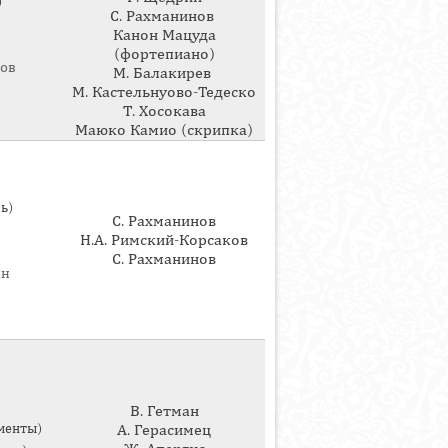
)
С. Рахманинов
Канон Мацуда
(фортепиано)
ков
М. Балакирев
М. Кастельнуово-Тедеско
Т. Хосокава
Маюко Камио (скрипка)
ь)
С. Рахманинов
Н.А. Римский-Корсаков
С. Рахманинов
ян
В. Гетман
менты)
А. Герасимец