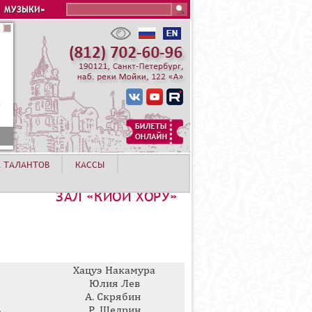
Search this site
 МУЗЫКИ»
А ТАЛАНТОВ
КАССЫ
ЗАЛ «КИОИ ХОРУ»
Хацуэ Накамура
Юлия Лев
А. Скрябин
Р. Щедрин