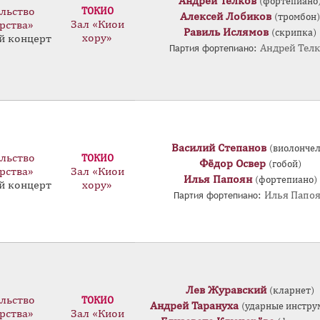
Андрей Телков
(фортепиано
льство
ТОКИО
Алексей Лобиков
(тромбон)
Зал «Киои
рства»
Равиль Ислямов
(скрипка)
хору»
й концерт
Партия фортепиано:
Андрей Тел
Василий Степанов
(виолончел
льство
ТОКИО
Фёдор Освер
(гобой)
рства»
Зал «Киои
Илья Папоян
(фортепиано)
й концерт
хору»
Партия фортепиано:
Илья Папо
Лев Журавский
(кларнет)
льство
ТОКИО
Андрей Тарануха
(ударные инстру
рства»
Зал «Киои