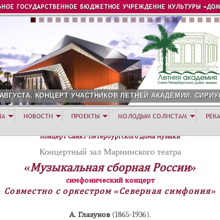
Jump to navigation
ЬНОЕ ГОСУДАРСТВЕННОЕ БЮДЖЕТНОЕ УЧРЕЖДЕНИЕ КУЛЬТУРЫ «ДОМ
 АВГУСТА. КОНЦЕРТ УЧАСТНИКОВ ЛЕТНЕЙ АКАДЕМИИ. СИРИУ
ША
НОВОСТИ
ПРОЕКТЫ
МОЛОДЫМ СОЛИСТАМ
РЕК
Концерт Санкт-Петербургского Дома музыки
Концертный зал Мариинского театра
«Музыкальная сборная России»
симфонический концерт
Совместно с оркестром «Северная симфония»
А. Глазунов
(1865-1936).