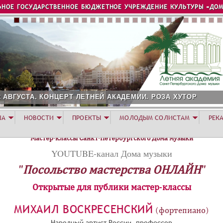
Jump to navigation
ЬНОЕ ГОСУДАРСТВЕННОЕ БЮДЖЕТНОЕ УЧРЕЖДЕНИЕ КУЛЬТУРЫ «ДОМ
2 АВГУСТА. КОНЦЕРТ ЛЕТНЕЙ АКАДЕМИИ. РОЗА ХУТОР
ША
НОВОСТИ
ПРОЕКТЫ
МОЛОДЫМ СОЛИСТАМ
РЕК
Мастер-классы Санкт-Петербургского Дома музыки
YOUTUBE-канал Дома музыки
"Посольство мастерства ОНЛАЙН"
Открытые для публики мастер-классы
МИХАИЛ ВОСКРЕСЕНСКИЙ
(фортепиано)
Народный артист России, профессор