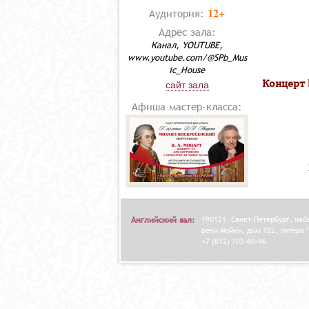
12+
Аудитория:
Адрес зала:
Канал, YOUTUBE,
www.youtube.com/@SPb_Mus
ic_House
Концерт 
сайт зала
Афиша мастер-класса:
Английский зал:
190121, Санкт-Петербург, на
реки Мойки, дом 122, литера "
+7 (812) 702-60-96