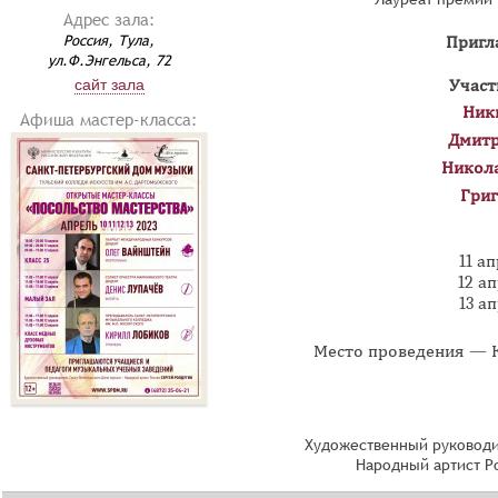
Адрес зала:
Россия, Тула,
Пригл
ул.Ф.Энгельса, 72
сайт зала
Участ
Ник
Афиша мастер-класса:
Дмит
Никол
Гри
11 ап
12 ап
13 ап
Место проведения — 
Художественный руководи
Народный артист Р