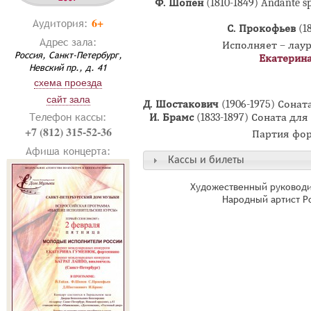
Ф. Шопен
(1810-1849) Andante
6+
Аудитория:
С. Прокофьев
(18
Адрес зала:
Исполняет – лау
Россия, Санкт-Петербург,
Екатерин
Невский пр., д. 41
схема проезда
сайт зала
Д. Шостакович
(1906-1975) Сона
Телефон кассы:
И. Брамс
(1833-1897) Соната дл
+7 (812) 315-52-36
Партия фо
Афиша концерта:
Кассы и билеты
Художественный руководи
Народный артист Р