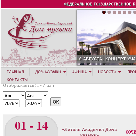
Jump to navigation
ФЕДЕРАЛЬНОЕ ГОСУДАРСТВЕННОЕ 
6 АВГУСТА. КОНЦЕРТ УЧА
ГЛАВНАЯ
ДОМ МУЗЫКИ
АФИША
НОВОСТИ
ПРО
КОНТАКТЫ
Отображается: 1 - 7 из 7
М
М
е
е
Г
Г
с
с
о
о
я
я
д
д
01 - 14
ц
ц
«Летняя Академия Дома
СОЧ
музыки»