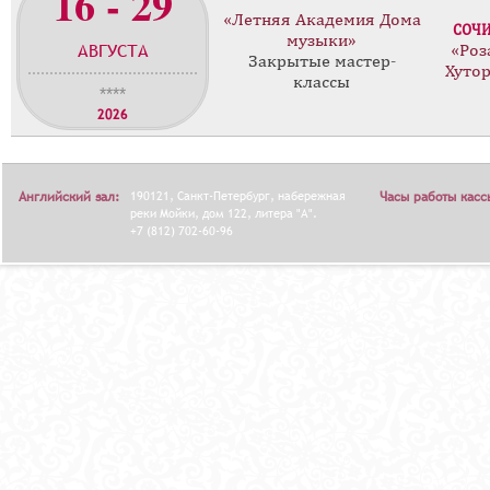
16 - 29
«Летняя Академия Дома
СОЧ
музыки»
АВГУСТА
«Роз
Закрытые мастер-
Хуто
классы
****
2026
Английский зал:
190121, Санкт-Петербург, набережная
Часы работы касс
реки Мойки, дом 122, литера "А".
+7 (812) 702-60-96